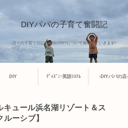
DIYパパの子育て奮闘記
日々の子育て日記や趣味のDIYについて発信していきます!
DIY
ﾃﾞｨｽﾞﾆｰ英語ｼｽﾃﾑ
-DIYパパの店-
ルキュール浜名湖リゾート＆ス
クルーシブ】