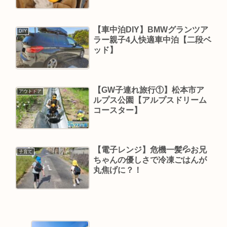
【車中泊DIY】BMWグランツア
DIY
ラー親子4人快適車中泊【二段ベ
ッド】
【GW子連れ旅行①】松本市ア
アウトドア
ルプス公園【アルプスドリーム
コースター】
【電子レンジ】危機一髪💦お兄
子育て
ちゃんの優しさで冷凍ごはんが
丸焦げに？！