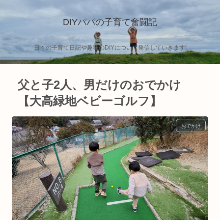
DIYパパの子育て奮闘記
日々の子育て日記や趣味のDIYについて発信していきます!
父と子2人、男だけのおでかけ
【大高緑地ベビーゴルフ】
おでかけ