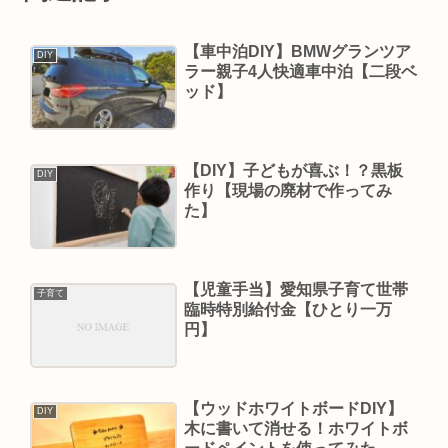
【車中泊DIY】BMWグランツア
DIY
ラー親子4人快適車中泊【二段ベ
ッド】
【DIY】子どもが喜ぶ！？黒板
DIY
作り【現場の廃材で作ってみ
た】
【児童手当】愛知県子育て世帯
子育て
臨時特別給付金【ひとり一万
円】
【ウッドホワイトボードDIY】
DIY
木に書いて消せる！ホワイトボ