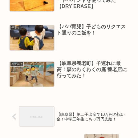
ードペイントを使ってみた
【DRY ERASE】
【パパ育児】子どものリクエス
子育て
ト通りのご飯を！
【岐阜県養老町】子連れに最
おでかけ
高！森のわくわくの庭 養老店に
行ってみた！
【岐阜県】第二子出産で10万円の祝い
金！中学三年生にも３万円支給！